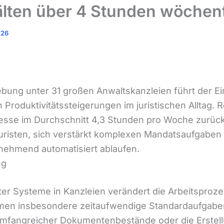
lten über 4 Stunden wöchent
026
ebung unter 31 großen Anwaltskanzleien führt der Ei
n Produktivitätssteigerungen im juristischen Alltag
zesse im Durchschnitt 4,3 Stunden pro Woche zurüc
Juristen, sich verstärkt komplexen Mandatsaufgabe
unehmend automatisiert ablaufen.
ng
enter Systeme in Kanzleien verändert die Arbeitsproz
n insbesondere zeitaufwendige Standardaufgaben
 umfangreicher Dokumentenbestände oder die Erstel