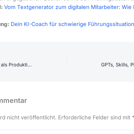
:
Vom Textgenerator zum digitalen Mitarbeiter: Wie K
ung:
Dein KI-Coach für schwierige Führungssituation
Agentic AI: Autonome KI-Agenten als Produktivitätstreiber und Sicherheitsrisiko
ommentar
d nicht veröffentlicht.
Erforderliche Felder sind mit