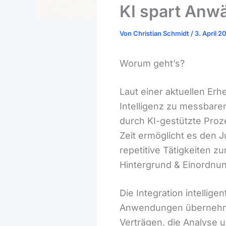
KI spart Anwä
Von
Christian Schmidt
/
3. April 2
Worum geht’s?
Laut einer aktuellen Erh
Intelligenz zu messbare
durch KI-gestützte Pro
Zeit ermöglicht es den 
repetitive Tätigkeiten z
Hintergrund & Einordnu
Die Integration intellig
Anwendungen übernehme
Verträgen, die Analyse