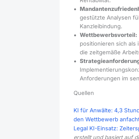
Rentabilität.
Mandantenzufriedenh
gestützte Analysen fü
Kanzleibindung.
Wettbewerbsvorteil:
positionieren sich als
die zeitgemäße Arbei
Strategieanforderun
Implementierungskonz
Anforderungen im sens
Quellen
KI für Anwälte: 4,3 Stu
den Wettbewerb anfach
Legal KI-Einsatz: Zeite
erstellt und basiert au