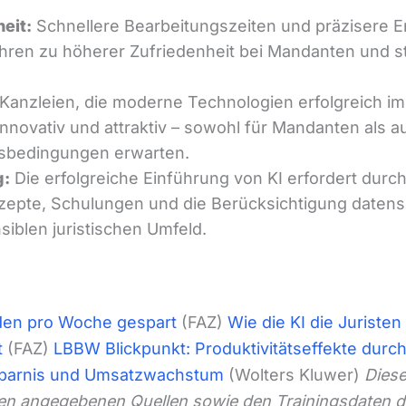
eit:
Schnellere Bearbeitungszeiten und präzisere E
hren zu höherer Zufriedenheit bei Mandanten und s
Kanzleien, die moderne Technologien erfolgreich im
 innovativ und attraktiv – sowohl für Mandanten als a
tsbedingungen erwarten.
g:
Die erfolgreiche Einführung von KI erfordert durc
epte, Schulungen und die Berücksichtigung datens
iblen juristischen Umfeld.
nden pro Woche gespart
(FAZ)
Wie die KI die Juriste
t
(FAZ)
LBBW Blickpunkt: Produktivitätseffekte durch
rsparnis und Umsatzwachstum
(Wolters Kluwer)
Diese
f den angegebenen Quellen sowie den Trainingsdaten 