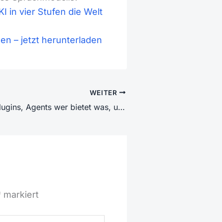
I in vier Stufen die Welt
en – jetzt herunterladen
WEITER
GPTs, Skills, Plugins, Agents wer bietet was, und was taugt es wirklich?
*
markiert