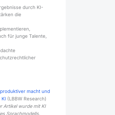
rgebnisse durch KI-
tärken die
plementieren,
uch für junge Talente,
hdachte
chutzrechtlicher
n produktiver macht und
 KI
(LBBW Research)
r Artikel wurde mit KI
des Sprachmodells.