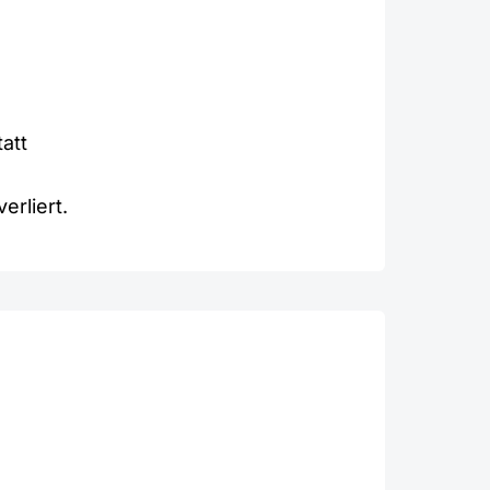
att
rliert.