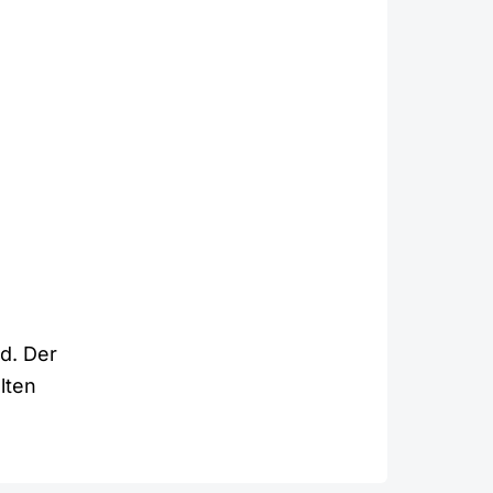
d. Der
lten