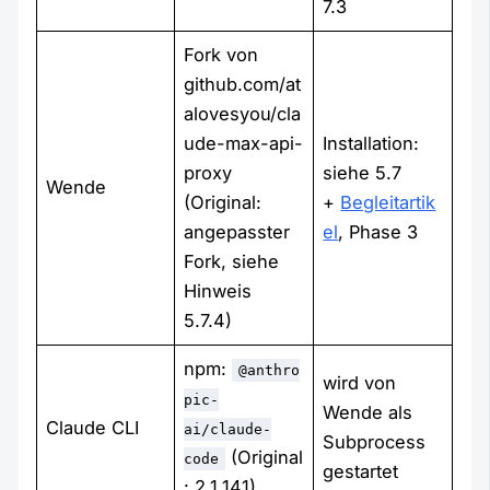
7.3
Fork von
github.com/at
alovesyou/cla
ude-max-api-
Installation:
proxy
siehe 5.7
Wende
(Original:
+
Begleitartik
angepasster
el
, Phase 3
Fork, siehe
Hinweis
5.7.4)
npm:
@anthro
wird von
pic-
Wende als
Claude CLI
ai/claude-
Subprocess
(Original
code
gestartet
: 2.1.141)