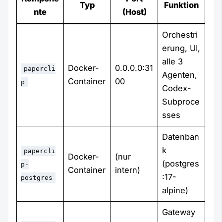
Typ
Funktion
nte
(Host)
Orchestri
erung, UI,
alle 3
Docker-
0.0.0.0:31
papercli
Agenten,
Container
00
p
Codex-
Subproce
sses
Datenban
k
papercli
Docker-
(nur
(postgres
p-
Container
intern)
:17-
postgres
alpine)
Gateway