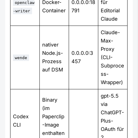
Docker-
0.0.0.0:18
für
openclaw
Container
791
Editorial
-writer
Claude
Claude-
Max-
nativer
Proxy
Node.js-
0.0.0.0:3
(CLI-
wende
Prozess
457
Subproce
auf DSM
ss-
Wrapper)
gpt-5.5
Binary
via
(im
ChatGPT-
Codex
Paperclip
Plus-
CLI
-Image
OAuth für
enthalten
2