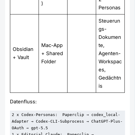
)
Personas
Steuerun
gs-
Dokumen
Mac-App
te,
Obsidian
+ Shared
Agenten-
+ Vault
Folder
Workspac
es,
Gedächtn
is
Datenfluss:
2 x Codex-Personas:  Paperclip → codex_local-
Adapter → Codex-CLI-Subprocess → ChatGPT-Plus-
OAuth → gpt-5.5

1 x Editorial Claude:  Paperclip → 