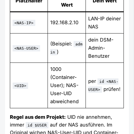
Platzhalter
Dein Wert
Wert
LAN-IP deiner
192.168.2.10
<NAS-IP>
NAS
dein DSM-
(Beispiel:
adm
Admin-
<NAS-USER>
)
in
Benutzer
1000
(Container-
per
id <NAS-
User); NAS-
<UID>
prüfen!
USER>
User-UID
abweichend
Regel aus dem Projekt:
UID nie annehmen,
immer
auf der NAS ausführen. Im
id $USER
Original wichen NAS-User-UID und Container-