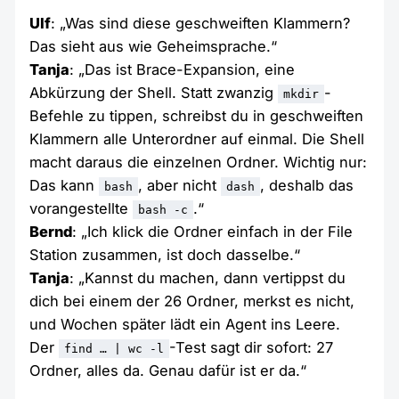
Ulf
: „Was sind diese geschweiften Klammern?
Das sieht aus wie Geheimsprache.“
Tanja
: „Das ist Brace-Expansion, eine
Abkürzung der Shell. Statt zwanzig
-
mkdir
Befehle zu tippen, schreibst du in geschweiften
Klammern alle Unterordner auf einmal. Die Shell
macht daraus die einzelnen Ordner. Wichtig nur:
Das kann
, aber nicht
, deshalb das
bash
dash
vorangestellte
.“
bash -c
Bernd
: „Ich klick die Ordner einfach in der File
Station zusammen, ist doch dasselbe.“
Tanja
: „Kannst du machen, dann vertippst du
dich bei einem der 26 Ordner, merkst es nicht,
und Wochen später lädt ein Agent ins Leere.
Der
-Test sagt dir sofort: 27
find … | wc -l
Ordner, alles da. Genau dafür ist er da.“