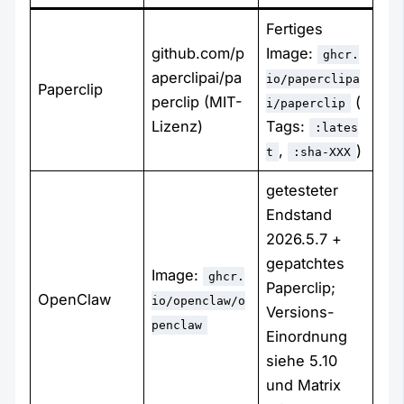
Fertiges
github.com/p
Image:
ghcr.
aperclipai/pa
io/paperclipa
Paperclip
perclip (MIT-
(
i/paperclip
Lizenz)
Tags:
:lates
,
)
t
:sha-XXX
getesteter
Endstand
2026.5.7 +
gepatchtes
Image:
ghcr.
Paperclip;
OpenClaw
io/openclaw/o
Versions-
penclaw
Einordnung
siehe 5.10
und Matrix