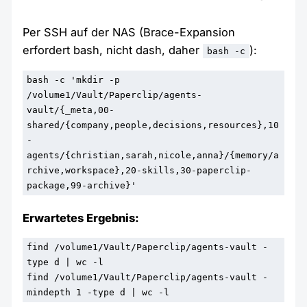
Per SSH auf der NAS (Brace-Expansion
erfordert bash, nicht dash, daher
):
bash -c
bash -c 'mkdir -p 
/volume1/Vault/Paperclip/agents-
vault/{_meta,00-
shared/{company,people,decisions,resources},10
-
agents/{christian,sarah,nicole,anna}/{memory/a
rchive,workspace},20-skills,30-paperclip-
package,99-archive}'
Erwartetes Ergebnis:
find /volume1/Vault/Paperclip/agents-vault -
type d | wc -l           

find /volume1/Vault/Paperclip/agents-vault -
mindepth 1 -type d | wc -l