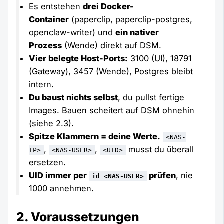
Es entstehen
drei Docker-
Container
(paperclip, paperclip-postgres,
openclaw-writer) und
ein nativer
Prozess
(Wende) direkt auf DSM.
Vier belegte Host-Ports:
3100 (UI), 18791
(Gateway), 3457 (Wende), Postgres bleibt
intern.
Du baust nichts selbst
, du pullst fertige
Images. Bauen scheitert auf DSM ohnehin
(siehe 2.3).
Spitze Klammern = deine Werte.
<NAS-
,
,
musst du überall
IP>
<NAS-USER>
<UID>
ersetzen.
UID immer per
prüfen
, nie
id <NAS-USER>
1000 annehmen.
2. Voraussetzungen