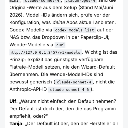
mini
claude-sonnet-4
claude-opus-4
Original-Werte aus dem Setup (Stand Mai/Juni
2026). Modell-IDs ändern sich, prüfe vor der
Konfiguration, was
deine
Abos aktuell anbieten:
Codex-Modelle via
auf der
codex models list
NAS bzw. das Dropdown in der Paperclip-UI;
Wende-Modelle via
curl
. Wichtig ist das
http://127.0.0.1:3457/v1/models
Prinzip: explizit das günstigste verfügbare
Flatrate-Modell setzen, nie den Wizard-Default
übernehmen. Die Wende-Modell-IDs sind
bewusst generisch (
, nicht die
claude-sonnet-4
Anthropic-API-ID
).
claude-sonnet-4-6
Ulf
: „Warum nicht einfach den Default nehmen?
Der Default ist doch der, den die das Programm
empfiehlt, oder?“
Tanja
: „Der Default ist der, den der Hersteller dir