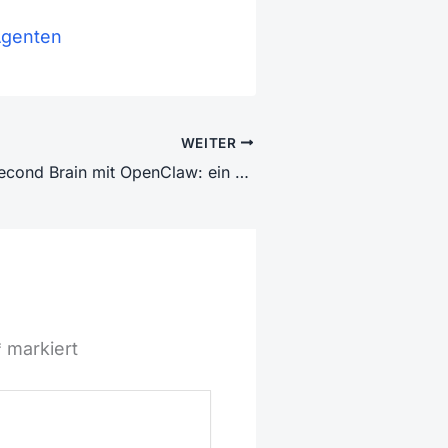
Agenten
WEITER
Obsidian als Second Brain mit OpenClaw: ein KI-Agent mit Schreibrecht und Sicherheitsnetz
*
markiert