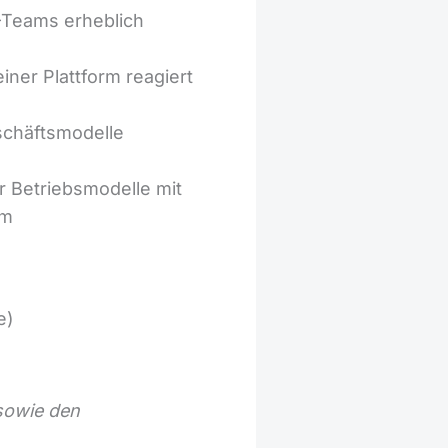
-Teams erheblich
ner Plattform reagiert
schäftsmodelle
 Betriebsmodelle mit
em
e)
 sowie den