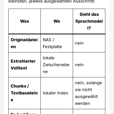
kleinsten, jeweils ausgewählten Ausschnitt:
Sieht das
Was
Wo
Sprachmodel
l?
Originaldatei
NAS /
nein
en
Festplatte
lokale
Extrahierter
Zwischenebe
nein
Volltext
ne
nein, solange
Chunks /
sie nicht
Textbaustein
lokaler Index
ausgewählt
e
werden