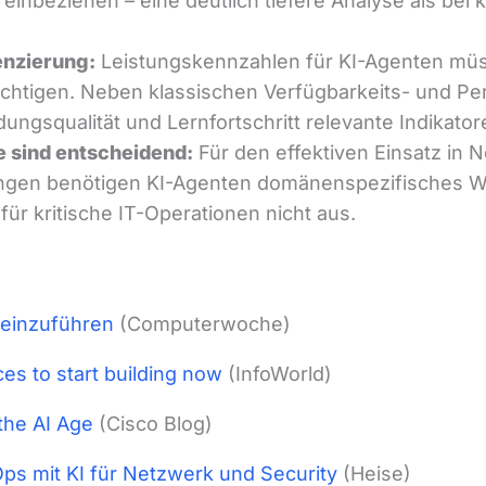
einbeziehen – eine deutlich tiefere Analyse als bei 
enzierung:
Leistungskennzahlen für KI-Agenten müs
ichtigen. Neben klassischen Verfügbarkeits- und P
ungsqualität und Lernfortschritt relevante Indikator
e sind entscheidend:
Für den effektiven Einsatz in 
n benötigen KI-Agenten domänenspezifisches Wi
 für kritische IT-Operationen nicht aus.
 einzuführen
(Computerwoche)
es to start building now
(InfoWorld)
the AI Age
(Cisco Blog)
Ops mit KI für Netzwerk und Security
(Heise)