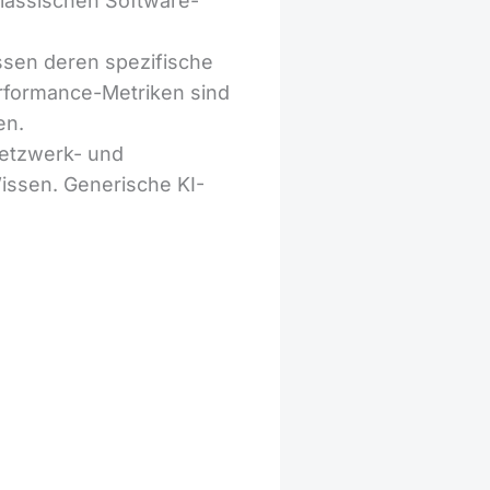
klassischen Software-
sen deren spezifische
erformance-Metriken sind
en.
Netzwerk- und
ssen. Generische KI-