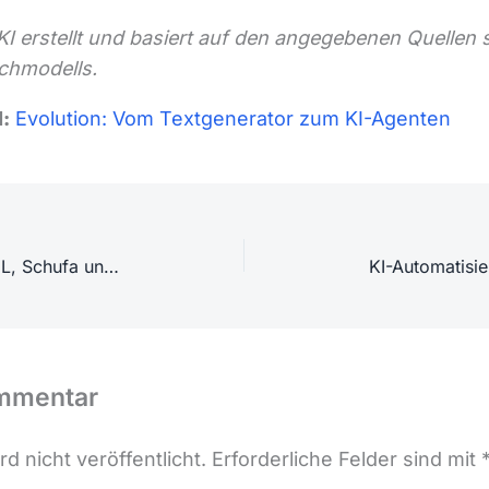
 KI erstellt und basiert auf den angegebenen Quellen
chmodells.
:
Evolution: Vom Textgenerator zum KI-Agenten
AWS-Praxis in Deutschland: DeepL, Schufa und DKB zeigen Cloud-Strategien
ommentar
d nicht veröffentlicht.
Erforderliche Felder sind mit