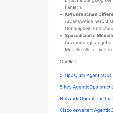
Entscheidungslogiken 
Fehlern.
KPIs brauchen Differ
Arbeitsweise berücks
Genauigkeit, Entscheid
Spezialisierte Modell
Anwendungsumgebunge
Modelle allein reichen
Quellen
5 Tipps, um AgenticOps
5 key AgenticOps practic
Network Operations for 
Cisco erweitert Agentic